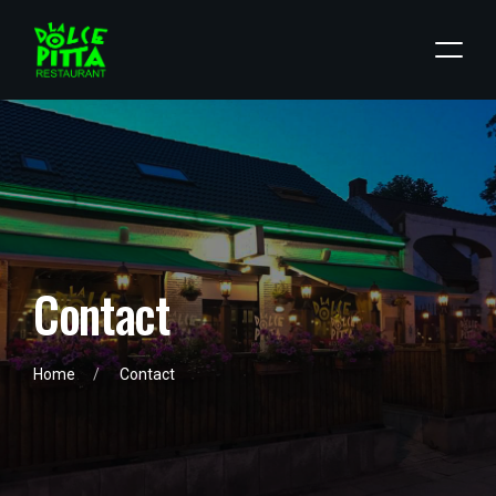
C
o
n
t
a
c
t
Home
Contact